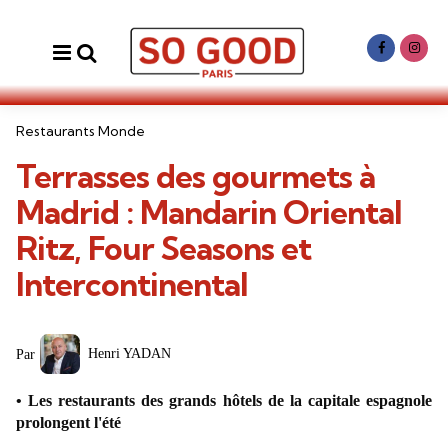
Menu
Search
Categories
Restaurants Monde
Terrasses des gourmets à
Madrid : Mandarin Oriental
Ritz, Four Seasons et
Intercontinental
Posted
Henri YADAN
Par
by
Les restaurants des grands hôtels de la capitale espagnole
prolongent l'été