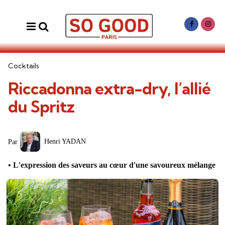
Menu
Search
Categories
Cocktails
Riccadonna extra-dry, l’allié
du Spritz
Posted
Henri YADAN
Par
by
L'expression des saveurs au cœur d'une savoureux mélange