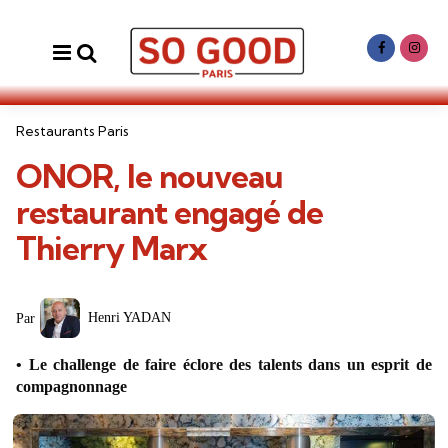
Menu
Search
Categories
Restaurants Paris
ONOR, le nouveau
restaurant engagé de
Thierry Marx
Posted
Henri YADAN
Par
by
Le challenge de faire éclore des talents dans un esprit de
compagnonnage