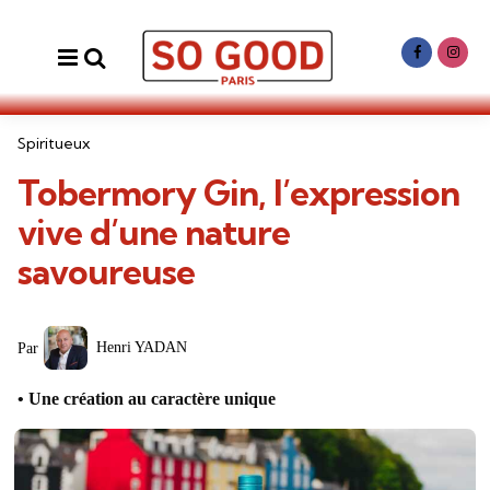
Menu
Search
Categories
Spiritueux
Tobermory Gin, l’expression
vive d’une nature
savoureuse
Posted
Henri YADAN
Par
by
Une création au caractère unique