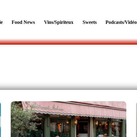
ie
Food News
Vins/Spiriteux
Sweets
Podcasts/Vidéo